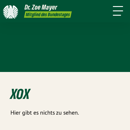
stag
Dr. Zoe
Mayer
rmine
Mein
Presse
Kontakt
Mitglied des Bundestages
Team
XOX
Hier gibt es nichts zu sehen.