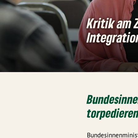
Kritik am 
Integrati
Bundesinnen
torpediere
Bundesinnenminist