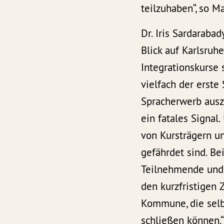
teilzuhaben“, so M
Dr. Iris Sardarabad
Blick auf Karlsruh
Integrationskurse s
vielfach der erste
Spracherwerb auszu
ein fatales Signal
von Kursträgern un
gefährdet sind. Be
Teilnehmende und 
den kurzfristigen 
Kommune, die selbs
schließen können.