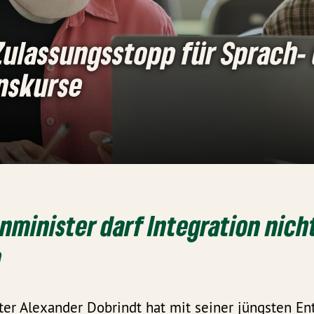
Zulassungsstopp für Sprach-
onskurse
minister darf Integration nich
n
er Alexander Dobrindt hat mit seiner jüngsten En