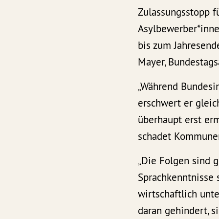
Zulassungsstopp fü
Asylbewerber*inne
bis zum Jahresende
Mayer, Bundestags
„Während Bundesin
erschwert er gleic
überhaupt erst er
schadet Kommunen,
„Die Folgen sind
Sprachkenntnisse 
wirtschaftlich unt
daran gehindert, 