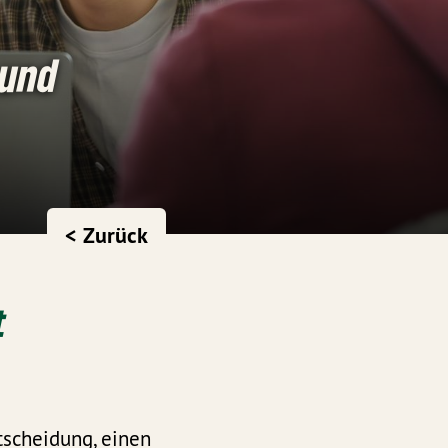
 und
< Zurück
t
tscheidung, einen