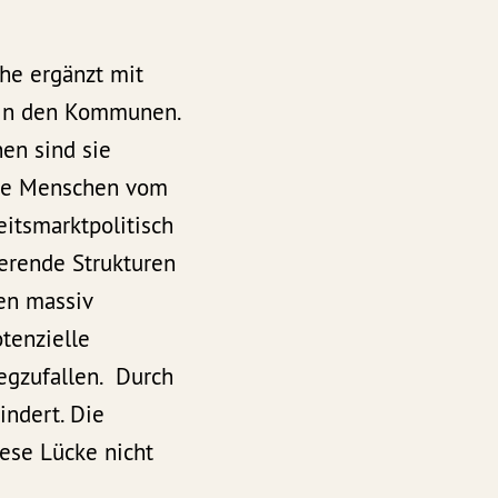
uhe ergänzt mit
t, in den Kommunen.
nen sind sie
erte Menschen vom
eitsmarktpolitisch
ierende Strukturen
gen massiv
otenzielle
egzufallen. Durch
indert. Die
iese Lücke nicht