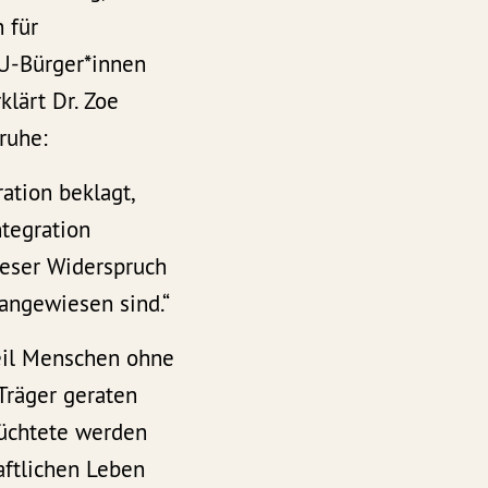
 für
EU-Bürger*innen
klärt Dr. Zoe
ruhe:
ation beklagt,
ntegration
ieser Widerspruch
angewiesen sind.“
eil Menschen ohne
Träger geraten
lüchtete werden
aftlichen Leben