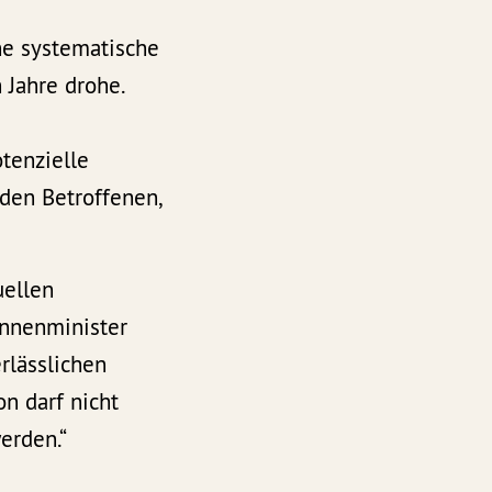
ne systematische
 Jahre drohe.
tenzielle
den Betroffenen,
uellen
innenminister
lässlichen
n darf nicht
erden.“