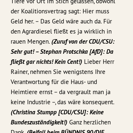
Tiere vor Ort im Stich gelassen, obwohl
der Koalitionsvertrag sagt: Hier muss
Geld her. – Das Geld wäre auch da. Für
den Agrardiesel fließt es ja wirklich in
rauen Mengen.
(Zuruf von der CDU/CSU:
Sehr gut! – Stephan Protschka [AfD]: Da
fließt gar nichts! Kein Cent!)
Lieber Herr
Rainer, nehmen Sie wenigstens Ihre
Verantwortung für die Haus- und
Heimtiere ernst – da vergrault man ja
keine Industrie –, das wäre konsequent.
(Christina Stumpp [CDU/CSU]: Keine
Bundeszuständigkeit!)
Ganz herzlichen
Dank.
(Beifall beim BÜNDNIS 90/DIE