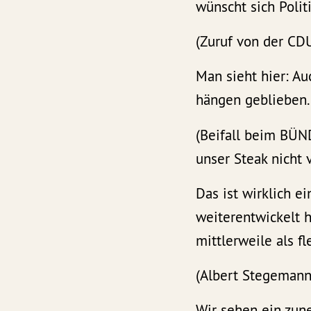
wünscht sich Polit
(Zuruf von der CDU
Man sieht hier: Au
hängen geblieben.
(Beifall beim BÜN
unser Steak nicht 
Das ist wirklich e
weiterentwickelt 
mittlerweile als fl
(Albert Stegemann
Wir sehen ein zun