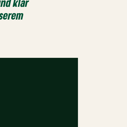
nd klar
nserem