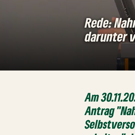
Rede: Nah
darunter 
Am 30.11.2
Antrag "Nah
Selbstvers