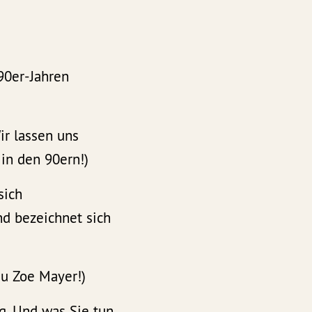
 90er-Jahren
r lassen uns
 in den 90ern!)
sich
nd bezeichnet sich
au Zoe Mayer!)
. Und was Sie tun,