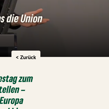
s die Union
< Zurück
estag zum
tellen –
 Europa