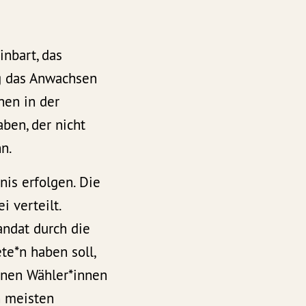
nbart, das
ig das Anwachsen
nen in der
ben, der nicht
n.
is erfolgen. Die
i verteilt.
ndat durch die
te*n haben soll,
nnen Wähler*innen
n meisten