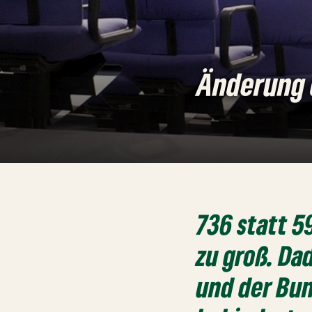
Änderung 
736 statt 5
zu groß. D
und der Bun