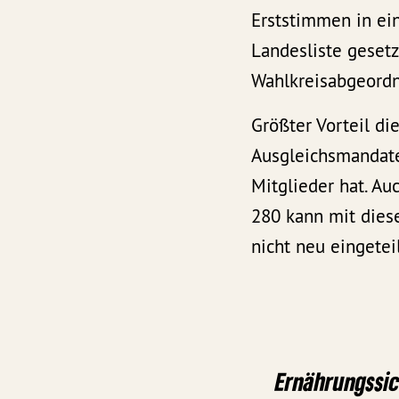
Erststimmen in ein
Landesliste geset
Wahlkreisabgeordn
Größter Vorteil di
Ausgleichsmandate
Mitglieder hat. Au
280 kann mit dies
nicht neu eingetei
Ernährungssi