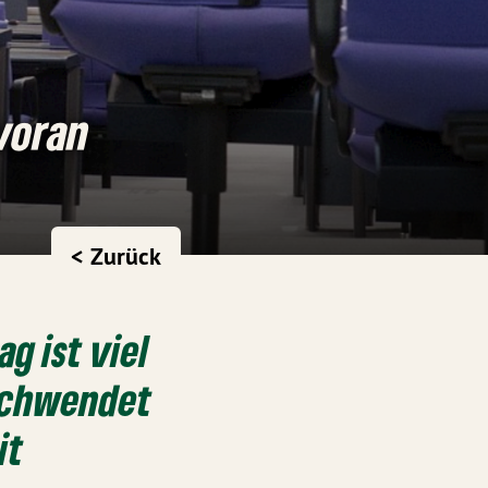
voran
< Zurück
g ist viel
rschwendet
it